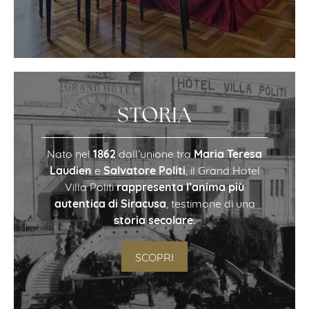
STORIA
1862
Maria Teresa
Nato nel
dall’unione tra
Laudien
Salvatore Politi
e
, il Grand Hotel
rappresenta l’anima più
Villa Politi
autentica di Siracusa
, testimone di una
storia secolare
.
SCOPRI