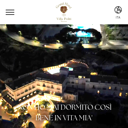
ITA
ENG
ITA
ESP
CHI
'NON HO MAI DORMITO COSÌ
BENE IN VITA MIA'