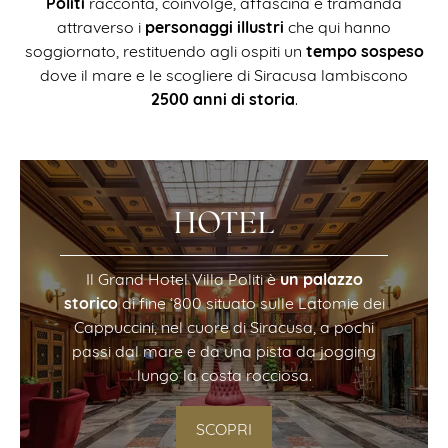
Politi
racconta, coinvolge, affascina e tramanda
personaggi illustri
attraverso i
che qui hanno
tempo sospeso
soggiornato, restituendo agli ospiti un
dove il mare e le scogliere di Siracusa lambiscono
2500 anni di storia
.
HOTEL
un palazzo
Il Grand Hotel Villa Politi è
storico
di fine ‘800 situato sulle Latomie dei
Cappuccini, nel cuore di Siracusa, a pochi
passi dal mare e da una pista da jogging
lungo la costa rocciosa.
SCOPRI