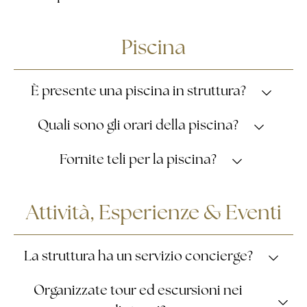
foyer
Sì, sono presenti due bar: uno nel
, aperto tutto
Piscina
pool bar
l’anno, e un
situato accanto alla piscina,
da giugno a metà settembre
aperto
.
È presente una piscina in struttura?
Sì, disponibile da aprile a ottobre.
Quali sono gli orari della piscina?
Dalle ore 10:00 alle ore 19:00.
Fornite teli per la piscina?
SCOPRI DI PIÙ
Sì, con un supplemento di €5,00 per telo, il cui 80% del
Attività, Esperienze & Eventi
ricavato viene devoluto in beneficenza.
La struttura ha un servizio concierge?
Sì.
Organizzate tour ed escursioni nei