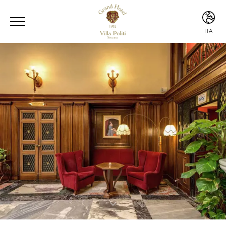
ITA
ENG
ITA
ESP
CHI