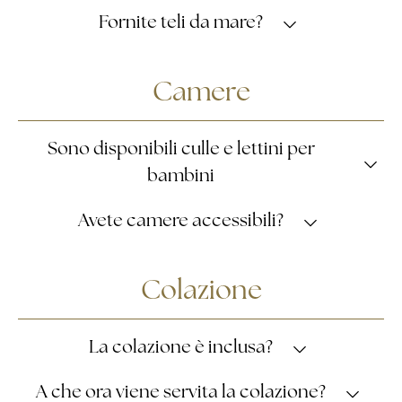
No, ma a circa 200 m dalla struttura è disponibile una
Fornite teli da mare?
piattaforma solarium esterna privata con accesso
diretto al mare.
Sì, con un supplemento di €5,00 per telo, il cui 80% del
Camere
ricavato viene devoluto in beneficenza.
Sono disponibili culle e lettini per
bambini
Sì.
Avete camere accessibili?
Sì.
Colazione
La colazione è inclusa?
Sì.
A che ora viene servita la colazione?