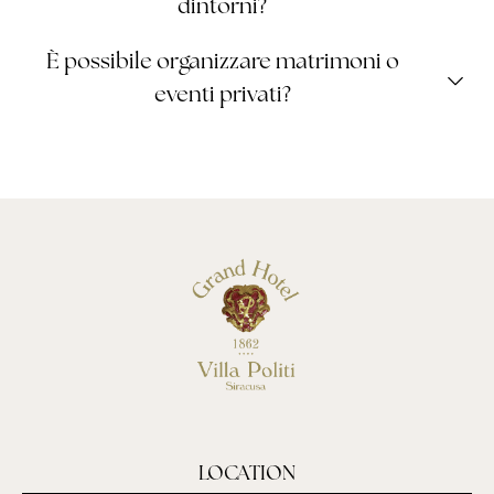
dintorni?
Sì, su richiesta e con un preavviso di almeno 24 ore, in
È possibile organizzare matrimoni o
collaborazione con qualificati partner locali.
eventi privati?
Sì.
LOCATION