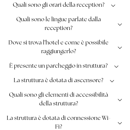
Il check-in si effettua dalle ore 14.00, mentre il check-
Quali sono gli orari della reception?
out entro le ore 11.00.
Aperta h24.
Quali sono le lingue parlate dalla
reception?
Italiano, inglese, francese, spagnolo e tedesco.
Dove si trova l’hotel e come è possibile
raggiungerlo?
Via M. Politi 2
Latomie dei
L’hotel si trova in
, sulle
È presente un parcheggio in struttura?
Cappuccini
, a Siracusa, a circa 200 m dal mare. Si può
raggiungere facilmente in auto, taxi o autobus
Sì, gratuito e di ampie dimensioni.
La struttura è dotata di ascensore?
dall’Aeroporto di Catania o dalla stazione ferroviaria di
Siracusa.
tre ascensori
Sì, ci sono
che servono i quattro piani
Quali sono gli elementi di accessibilità
dell’hotel.
della struttura?
SCOPRI DI PIÙ
Un ascensore per accedere ai piani superiori.
La struttura è dotata di connessione Wi-
Fi?