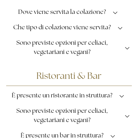
Dalle ore 7:00 alle ore 10:00.
Dove viene servita la colazione?
SCOPRI DI PIÙ
Nel Salone Laudien e nella Veranda Primavera.
Che tipo di colazione viene servita?
Una ricca e genuina colazione continentale a buffet,
Sono previste opzioni per celiaci,
che unisce una selezione di prodotti della tradizione
vegetariani e vegani?
inglese e americana a specialità locali del territorio.
Sì.
Ristoranti & Bar
È presente un ristorante in struttura?
Sì.
Sono previste opzioni per celiaci,
vegetariani e vegani?
SCOPRI DI PIÙ
Sì.
È presente un bar in struttura?