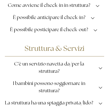
Come avviene il check-in in struttura?
Accoglienza, registrazione del documento, informazioni
È possibile anticipare il check-in?
dettagliate sull’hotel, consegna della chiave digitale e
presentazione della camera assegnata.
Sì, salvo disponibilità e senza costi aggiuntivi.
È possibile posticipare il check-out?
Sì, salvo disponibilità, con il pagamento di un
Struttura & Servizi
supplemento.
C’è un servizio navetta da/per la
struttura?
servizio taxi convenzionato
Sì, collaboriamo con un
I bambini possono soggiornare in
Aeroporto di
che effettua gli spostamenti da/per l’
struttura?
Catania
Siracusa FS
, la stazione di
e le principali
attrazioni della città.
Sì.
La struttura ha una spiaggia privata/lido?